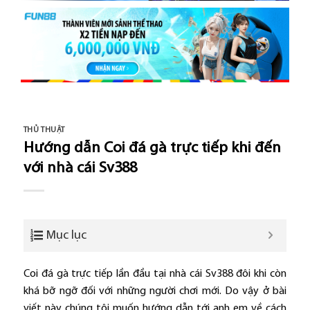
THỦ THUẬT
Hướng dẫn Coi đá gà trực tiếp khi đến
với nhà cái Sv388
Mục lục
Coi đá gà trực tiếp
lần đầu tại nhà cái Sv388 đôi khi còn
khá bỡ ngỡ đối với những người chơi mới. Do vậy ở bài
viết này chúng tôi muốn hướng dẫn tới anh em về cách