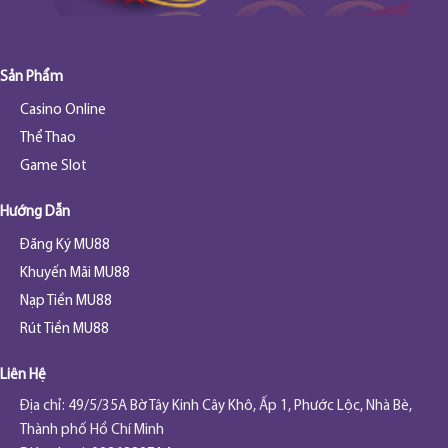
Sản Phẩm
Casino Online
Thể Thao
Game Slot
Hướng Dẫn
Đăng Ký MU88
Khuyến Mãi MU88
Nạp Tiền MU88
Rút Tiền MU88
Liên Hệ
Địa chỉ: 49/5/35A Bờ Tây Kinh Cây Khô, Ấp 1, Phước Lộc, Nhà Bè,
Thành phố Hồ Chí Minh