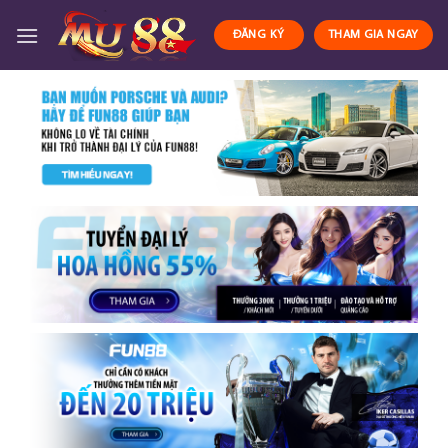
Skip
to
ĐĂNG KÝ
THAM GIA NGAY
content