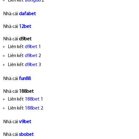
Liên kết
Bong88
2
Nhà cái
dafabet
Nhà cái
12bet
Nhà cái
d9bet
Liên kết
d9bet
1
Liên kết
d9bet
2
Liên kết
d9bet
3
Nhà cái
fun88
Nhà cái
188bet
Liên kết
188bet
1
Liên kết
188bet
2
Nhà cái
v9bet
Nhà cái
sbobet