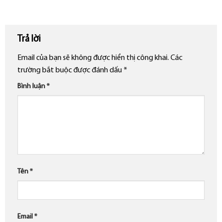
Trả lời
Email của bạn sẽ không được hiển thị công khai.
Các
trường bắt buộc được đánh dấu
*
Bình luận
*
Tên
*
Email
*