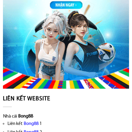
LIÊN KẾT WEBSITE
Nhà cái
Bong88
Liên kết
Bong88
1