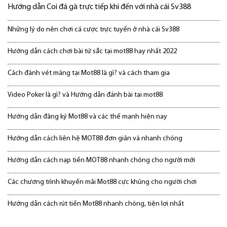
Hướng dẫn Coi đá gà trực tiếp khi đến với nhà cái Sv388
Những lý do nên chơi cá cược trực tuyến ở nhà cái Sv388
Hướng dẫn cách chơi bài tứ sắc tại mot88 hay nhất 2022
Cách đánh vét máng tại Mot88 là gì? và cách tham gia
Video Poker là gì? và Hướng dẫn đánh bài tại mot88
Hướng dẫn đăng ký Mot88 và các thế mạnh hiện nay
Hướng dẫn cách liên hệ MOT88 đơn giản và nhanh chóng
Hướng dẫn cách nạp tiền MOT88 nhanh chóng cho người mới
Các chương trình khuyến mãi Mot88 cực khủng cho người chơi
Hướng dẫn cách rút tiền Mot88 nhanh chóng, tiện lợi nhất