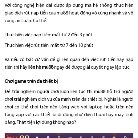
Với công nghệ hiện đại được áp dụng mà hệ thống thực hiện
giao dịch rút nạp tiền của mu88 hoạt động vô cùng nhanh và vô
cùng an toàn. Cụ thể:
Thực hiện việc nạp tiền: mất từ 2 đến 3 phút
Thực hiện việc rút tiền: mất từ 7 đến 10 phút.
Và nếu có bất cứ vấn đề gì liên quan đến việc rút tiền hay nạp
tiền thì hãy
liên hệ mu88
ngay để được giải quyết ngay lập tức.
Chơi game trên đa thiết bị
Để trải nghiệm người chơi luôn liên tục thì mu88 hỗ trợ người
chơi trải nghiệm dịch vụ của mình trên đa thiết bị. Nghĩa là người
chơi có thể chơi trên nền tảng web với laptop hoặc trên nền
tảng app với các thiết bị di động như điện thoại hay máy tính
bảng. Thật tiện lợi đúng không nào?