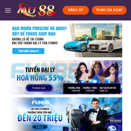
Skip
to
ĐĂNG KÝ
THAM GIA NGAY
content