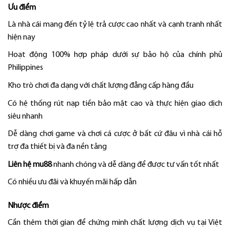
Ưu điểm
Là nhà cái mang đến tỷ lệ trả cược cao nhất và cạnh tranh nhất
hiện nay
Hoạt động 100% hợp pháp dưới sự bảo hộ của chính phủ
Philippines
Kho trò chơi đa dạng với chất lượng đẳng cấp hàng đầu
Có hệ thống rút nạp tiền bảo mật cao và thực hiện giao dịch
siêu nhanh
Dễ dàng chơi game và chơi cá cược ở bất cứ đâu vì nhà cái hỗ
trợ đa thiết bị và đa nền tảng
Liên hệ mu88
nhanh chóng và dễ dàng để được tư vấn tốt nhất
Có nhiều ưu đãi và khuyến mãi hấp dẫn
Nhược điểm
Cần thêm thời gian để chứng minh chất lượng dịch vụ tại Việt