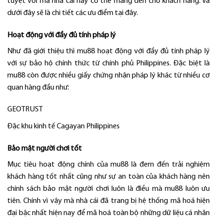
tuyệt vời mà nhà cái này có thể mang đến cho khách hàng. Và
dưới đây sẽ là chi tiết các ưu điểm tại đây.
Hoạt động với đầy đủ tính pháp lý
Như đã giới thiệu thì mu88 hoạt động với đầy đủ tính pháp lý
với sự bảo hộ chính thức từ chính phủ Philippines. Đặc biệt là
mu88 còn được nhiều giấy chứng nhận pháp lý khác từ nhiều cơ
quan hàng đầu như:
GEOTRUST
Đặc khu kinh tế Cagayan Philippines
Bảo mật người chơi tốt
Mục tiêu hoạt động chính của mu88 là đem đến trải nghiệm
khách hàng tốt nhất cũng như sự an toàn của khách hàng nên
chính sách bảo mật người chơi luôn là điều mà mu88 luôn ưu
tiên. Chính vì vậy mà nhà cái đã trang bị hệ thống mã hoá hiện
đại bậc nhất hiện nay để mã hoá toàn bộ những dữ liệu cá nhân