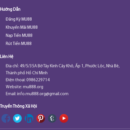
Hướng Dẫn
Đăng Ký MU88
Khuyến Mãi MU88
Nạp Tiền MU88
Rút Tiền MU88
Liên Hệ
Địa chỉ: 49/5/35A Bờ Tây Kinh Cây Khô, Ấp 1, Phước Lộc, Nhà Bè,
Thành phố Hồ Chí Minh
Điện thoại: 0986229714
Website: mu888.org
Email:
info.mu888.org@gmail.com
Truyền Thông Xã Hội