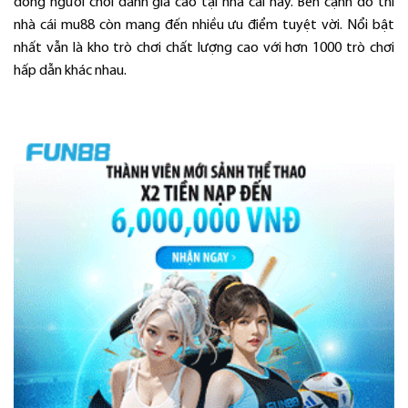
đồng người chơi đánh giá cao tại nhà cái này. Bên cạnh đó thì
nhà cái mu88 còn mang đến nhiều ưu điểm tuyệt vời. Nổi bật
nhất vẫn là kho trò chơi chất lượng cao với hơn 1000 trò chơi
hấp dẫn khác nhau.