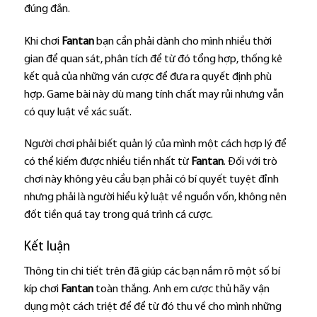
đúng đắn.
Khi chơi
Fantan
bạn cần phải dành cho mình nhiều thời
gian để quan sát, phân tích để từ đó tổng hợp, thống kê
kết quả của những ván cược để đưa ra quyết định phù
hợp. Game bài này dù mang tính chất may rủi nhưng vẫn
có quy luật về xác suất.
Người chơi phải biết quản lý của mình một cách hợp lý để
có thể kiếm được nhiều tiền nhất từ
Fantan
. Đối với trò
chơi này không yêu cầu bạn phải có bí quyết tuyệt đỉnh
nhưng phải là người hiểu kỷ luật về nguồn vốn, không nên
đốt tiền quá tay trong quá trình cá cược.
Kết luận
Thông tin chi tiết trên đã giúp các bạn nắm rõ một số bí
kíp chơi
Fantan
toàn thắng. Anh em cược thủ hãy vận
dụng một cách triệt để để từ đó thu về cho mình những