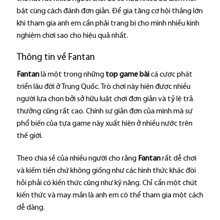
bật cùng cách đánh đơn giản. Để gia tăng cơ hội thắng lớn
khi tham gia anh em cần phải trang bị cho mình nhiều kinh
nghiệm chơi sao cho hiệu quả nhất.
Thông tin về Fantan
Fantan
là một trong những
top game bài
cá cược phát
triển lâu đời ở Trung Quốc. Trò chơi này hiện được nhiều
người lựa chọn bởi sở hữu luật chơi đơn giản và tỷ lệ trả
thưởng cũng rất cao. Chính sự giản đơn của mình mà sự
phổ biến của tựa game này xuất hiện ở nhiều nước trên
thế giới.
Theo chia sẻ của nhiều người cho rằng
Fantan
rất dễ chơi
và kiếm tiền chứ không giống như các hình thức khác đòi
hỏi phải có kiến thức cũng như kỹ năng. Chỉ cần một chút
kiến thức và may mắn là anh em có thể tham gia một cách
dễ dàng.