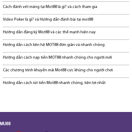
Cách đánh vét máng tại Mot88 là gì? và cách tham gia
Video Poker là gì? và Hướng dẫn đánh bài tại mot88
Hướng dẫn đăng ký Mot88 và các thế mạnh hiện nay
Hướng dẫn cách liên hệ MOT88 đơn giản và nhanh chóng
Hướng dẫn cách nạp tiền MOT88 nhanh chóng cho người mới
Các chương trình khuyến mãi Mot88 cực khủng cho người chơi
Hướng dẫn cách rút tiền Mot88 nhanh chóng, tiện lợi nhất
MU88