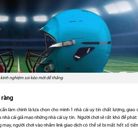
 kinh nghiệm soi kèo mới dễ thắng
õ ràng
 cần làm chính là lựa chọn cho mình 1 nhà cái uy tín chất lượng, giao 
iều nhà cái giả mạo những nhà cái uy tín. Người chơi sẽ rất khó để phá
 may, người chơi vào nhầm link giao dịch có thể sẽ bị mất hết số tiề