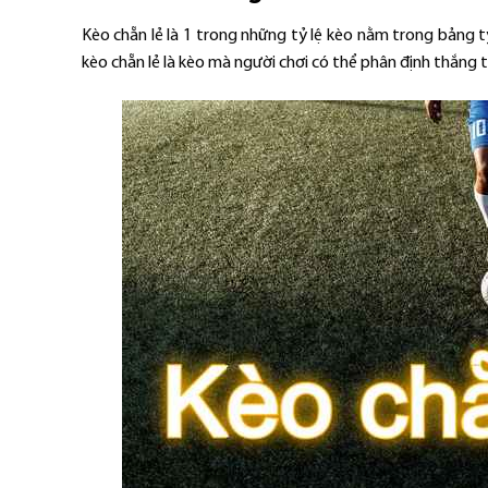
Kèo chẵn lẻ là 1 trong những tỷ lệ kèo nằm trong bảng tỷ
kèo chẵn lẻ là kèo mà người chơi có thể phân định thắng 