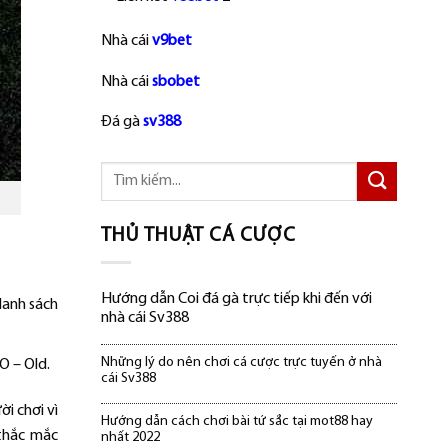
Nhà cái
v9bet
Nhà cái
sbobet
Đá gà
sv388
THỦ THUẬT CÁ CƯỢC
Hướng dẫn Coi đá gà trực tiếp khi đến với
danh sách
nhà cái Sv388
Những lý do nên chơi cá cược trực tuyến ở nhà
 O – Old.
cái Sv388
i chơi vì
Hướng dẫn cách chơi bài tứ sắc tại mot88 hay
 thắc mắc
nhất 2022