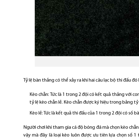
Tỷ lệ bàn thắng có thể xảy ra khi hai câu lạc bộ thi đấu đó l
Kèo chẵn: Tức là 1 trong 2 đội có kết quả thắng với c
tỷ lệ kèo chẵn lẻ. Kèo chẵn được ký hiệu trong bảng tỷ 
Kèo lẻ: Tức là kết quả thi đấu của 1 trong 2 đội có số b
Người chơi khi tham gia cá độ bóng đá mà chọn kèo chẵn lẻ
vậy mà đây là loại kèo luôn được ưu tiên lựa chọn số 1