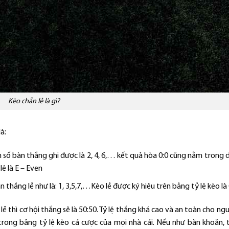
Kèo chẵn lẻ là gì?
à:
on số bàn thắng ghi được là 2, 4, 6,… kết quả hòa 0:0 cũng nằm trong 
lệ là E – Even
àn thắng lẻ như là: 1, 3,5,7,…Kèo lẻ được ký hiệu trên bảng tỷ lệ kèo là
 thì cơ hội thắng sẽ là 50:50. Tỷ lệ thắng khá cao và an toàn cho ngườ
 trong bảng tỷ lệ kèo cá cược của mọi nhà cái. Nếu như băn khoăn,