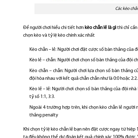
Các kèo chẵn
Để người chơi hiểu chi tiết hơn
kèo chẵn lẻ là gì
thì chỉ cần
chọn kèo và tỷ lệ kèo chính xác nhất
Kèo chẵn – lẻ: Người chơi đặt cược số bàn thắng của đội
Kèo lẻ – chẵn: Người chơi chọn số bàn thắng của đội ch
Kèo chẵn – chẵn: Người chơi lựa chọn số bàn thắng của
đội hòa nhau với kết quả chẵn chẵn như là 0:0 hoặc 2:2.
Kèo lẻ – lẻ: Người chơi chọn số bàn thắng của đội nhà l
tỷ số 1:1, 3:3.
Ngoài 4 trường hợp trên, khi chọn kèo chẵn lẻ người
thắng penalty
Khi chọn tỷ lệ kèo chẵn lẻ bạn nên đặt cược ngay từ hiệp 1
ta đều không thể dự đoán kết quả chính xác 100% được. Vì