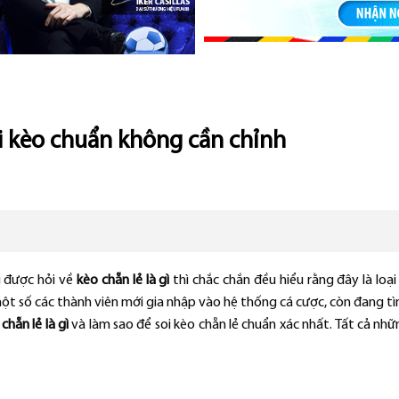
oi kèo chuẩn không cần chỉnh
i được hỏi về
kèo chẵn lẻ là gì
thì chắc chắn đều hiểu rằng đây là loạ
một số các thành viên mới gia nhập vào hệ thống cá cược, còn đang tì
chẵn lẻ là gì
và làm sao để soi kèo chẵn lẻ chuẩn xác nhất. Tất cả nh