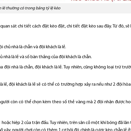
 lẻ thường có trong bảng tỷ lệ kèo
 quan sát chi tiết cách đặt kèo đặt, chi tiết đặt kèo sau đây. Từ đó, sẽ
 chủ nhà là chẵn và đội khách là lẻ.
ủ nhà là lẻ và số bàn thắng của đội khách là chẵn.
 đội nhà là chẵn, đội khách là lẻ. Tuy nhiên, cũng không loại trừ trư
à lẻ, đội khách là lẻ sẽ có thể có trường hợp xảy ra nếu như 2 đội hò
 người còn có thể chọn kèm theo số thẻ vàng mà 2 đội nhận được ho
 hoặc hiệp 2 của trận đấu. Tuy nhiên, trên sân cỏ một khi bóng đã lăn
 vậy, người chơi còn có thêm 1 cơ hội đó chính là cược kèo chẵn lẻ ở