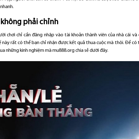
 nhanh.
 không phải chỉnh
ười chơi chỉ cần đăng nhập vào tài khoản thành viên của nhà cái và
hế này rất có thể bạn chỉ nhận được kết quả thua cuộc mà thôi. Để có 
qua những kinh nghiệm mà mu888.org chia sẻ dưới đây.