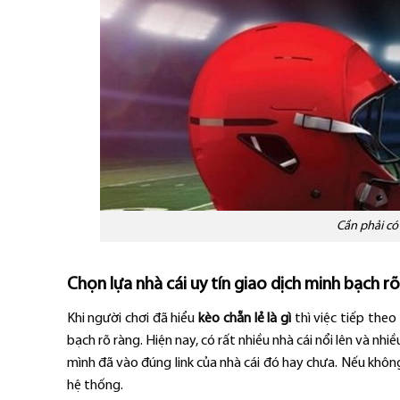
Cần phải có
Chọn lựa nhà cái uy tín giao dịch minh bạch r
Khi người chơi đã hiểu
kèo chẵn lẻ là gì
thì việc tiếp theo
bạch rõ ràng. Hiện nay, có rất nhiều nhà cái nổi lên và nh
mình đã vào đúng link của nhà cái đó hay chưa. Nếu không
hệ thống.