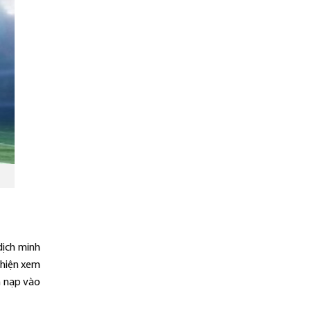
dịch minh
t hiện xem
n nạp vào