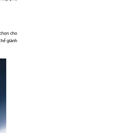
 chọn cho
thể giành