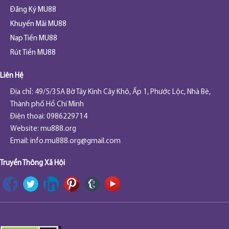
Đăng Ký MU88
Khuyến Mãi MU88
Nạp Tiền MU88
Rút Tiền MU88
Liên Hệ
Địa chỉ: 49/5/35A Bờ Tây Kinh Cây Khô, Ấp 1, Phước Lộc, Nhà Bè,
Thành phố Hồ Chí Minh
Điện thoại: 0986229714
Website: mu888.org
Email:
info.mu888.org@gmail.com
Truyền Thông Xã Hội