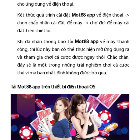
cho ứng dụng về điện thoại.
Kết thúc quá trình cài đặt
Mot88 app
về điện thoại ->
chọn chấp nhận cài đặt để máy -> chờ đợi để máy cài
đặt trên thiết bị.
Khi đã nhận thông báo tải
Mot88 app
về máy thành
công, thì lúc này bạn có thể thực hiện mở ứng dụng ra
và tham gia chơi cá cược được ngay thôi. Chắc chắn,
đây sẽ là một trong những trải nghiệm chơi cá cược
thú vị mà bạn nhất định không được bỏ qua.
Tải
Mot88 app
trên thiết bị điện thoại iOS.