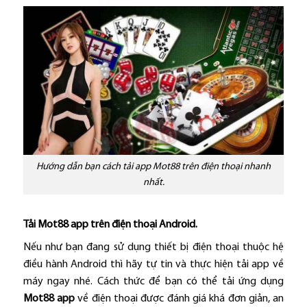
Hướng dẫn bạn cách tải app Mot88 trên điện thoại nhanh
nhất.
Tải
Mot88 app
trên điện thoại Android.
Nếu như bạn đang sử dụng thiết bị điện thoại thuộc hệ
điều hành Android thì hãy tự tin và thực hiện tải app về
máy ngay nhé. Cách thức để bạn có thể tải ứng dụng
Mot88 app
về điện thoại được đánh giá khá đơn giản, an