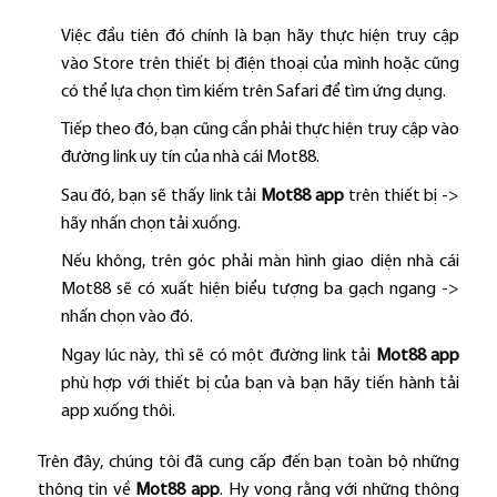
Việc đầu tiên đó chính là bạn hãy thực hiện truy cập
vào Store trên thiết bị điện thoại của mình hoặc cũng
có thể lựa chọn tìm kiếm trên Safari để tìm ứng dụng.
Tiếp theo đó, bạn cũng cần phải thực hiện truy cập vào
đường link uy tín của nhà cái Mot88.
Sau đó, bạn sẽ thấy link tải
Mot88 app
trên thiết bị ->
hãy nhấn chọn tải xuống.
Nếu không, trên góc phải màn hình giao diện nhà cái
Mot88 sẽ có xuất hiện biểu tượng ba gạch ngang ->
nhấn chọn vào đó.
Ngay lúc này, thì sẽ có một đường link tải
Mot88 app
phù hợp với thiết bị của bạn và bạn hãy tiến hành tải
app xuống thôi.
Trên đây, chúng tôi đã cung cấp đến bạn toàn bộ những
thông tin về
Mot88 app
. Hy vọng rằng với những thông