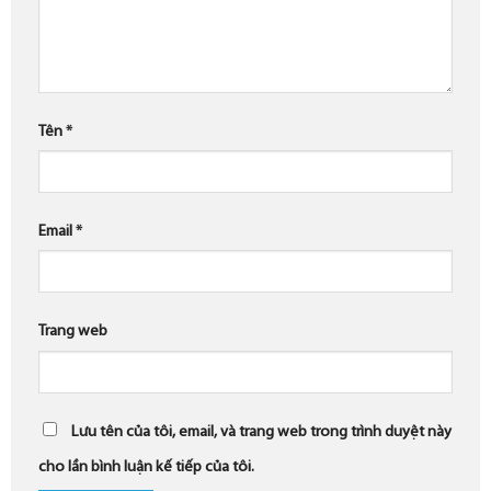
Tên
*
Email
*
Trang web
Lưu tên của tôi, email, và trang web trong trình duyệt này
cho lần bình luận kế tiếp của tôi.