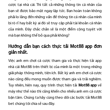
cược tại nhà cái. Thì tất cả những thông tin cá nhân của
bạn sẽ được bảo mật ngay lập tức. Bạn hoàn toàn không
phải lo lắng đến những vấn đề thông tin cá nhân của mình
bị rò rỉ hay bất kỳ ai đó sẽ truy cập phải tài khoản cá nhân
của mình. Đây chắc chắn sẽ là một điểm cộng tuyệt vời
mà bạn không thể bỏ qua phải không?
Hướng dẫn bạn cách thực tải Mot88 app đơn
giản nhất.
Việc anh em chơi cá cược tham gia và thực hiện tải app
nhà cái Mot88 trên thiết bị của mình là một trong những
giải pháp thông minh, tiện ích. Bất kỳ anh em chơi cá cược
nào cũng đều mong muốn được tham gia và trải nghiệm.
Tuy nhiên, hiện nay, quy trình thực hiện tải
Mot88 app
về
máy như thế nào thì cũng khiến cho nhiều anh em cá cược
bận tâm. Chúng ta hãy cùng theo dõi các bước tải Mot88
bet chúng tôi chia sẻ sau đây.