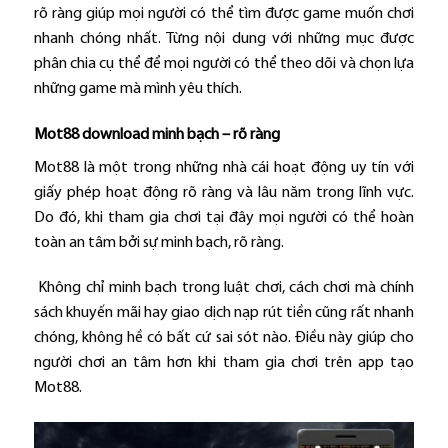
rõ ràng giúp mọi người có thể tìm được game muốn chơi
nhanh chóng nhất. Từng nội dung với những mục được
phân chia cụ thể để mọi người có thể theo dõi và chọn lựa
những game mà mình yêu thích.
Mot88 download
minh bạch – rõ ràng
Mot88 là một trong những nhà cái hoạt động uy tín với
giấy phép hoạt động rõ ràng và lâu năm trong lĩnh vực.
Do đó, khi tham gia chơi tại đây mọi người có thể hoàn
toàn an tâm bởi sự minh bạch, rõ ràng.
Không chỉ minh bạch trong luật chơi, cách chơi mà chính
sách khuyến mãi hay giao dịch nạp rút tiền cũng rất nhanh
chóng, không hề có bất cứ sai sót nào. Điều này giúp cho
người chơi an tâm hơn khi tham gia chơi trên app tạo
Mot88.