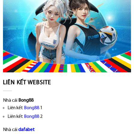
LIÊN KẾT WEBSITE
Nhà cái
Bong88
Liên kết
Bong88
1
Liên kết
Bong88
2
Nhà cái
dafabet