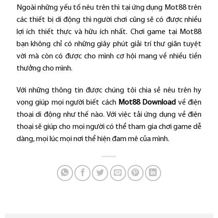
Ngoài những yếu tố nêu trên thì tại ứng dụng Mot88 trên
các thiết bị di động thì người chơi cũng sẽ có được nhiều
lợi ích thiết thực và hữu ích nhất. Chơi game tại Mot88
bạn không chỉ có những giây phút giải trí thư giãn tuyệt
vời mà còn có được cho mình cơ hội mang về nhiều tiền
thưởng cho mình.
Với những thông tin được chúng tôi chia sẻ nêu trên hy
vọng giúp mọi người biết cách
Mot88 Download
về điện
thoại di động như thế nào. Với việc tải ứng dụng về điện
thoại sẽ giúp cho mọi người có thể tham gia chơi game dễ
dàng, mọi lúc mọi nơi thể hiện đam mê của mình.