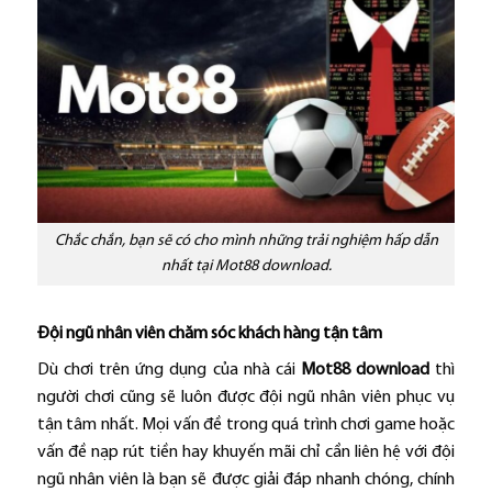
Chắc chắn, bạn sẽ có cho mình những trải nghiệm hấp dẫn
nhất tại Mot88 download.
Đội ngũ nhân viên chăm sóc khách hàng tận tâm
Dù chơi trên ứng dụng của nhà cái
Mot88 download
thì
người chơi cũng sẽ luôn được đội ngũ nhân viên phục vụ
tận tâm nhất. Mọi vấn đề trong quá trình chơi game hoặc
vấn đề nạp rút tiền hay khuyến mãi chỉ cần liên hệ với đội
ngũ nhân viên là bạn sẽ được giải đáp nhanh chóng, chính