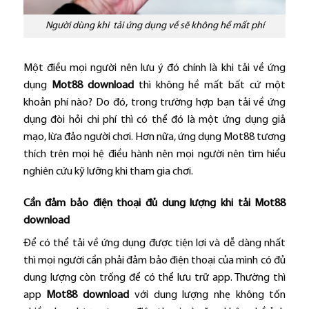
Người dùng khi tải ứng dụng về sẽ không hề mất phí
Một điều mọi người nên lưu ý đó chính là khi tải về ứng
dụng
Mot88 download
thì không hề mất bất cứ một
khoản phí nào? Do đó, trong trường hợp bạn tải về ứng
dụng đòi hỏi chi phí thì có thể đó là một ứng dụng giả
mạo, lừa đảo người chơi. Hơn nữa, ứng dụng Mot88 tương
thích trên mọi hệ điều hành nên mọi người nên tìm hiểu
nghiên cứu kỹ lưỡng khi tham gia chơi.
Cần đảm bảo điện thoại đủ dung lượng khi tải
Mot88
download
Để có thể tải về ứng dụng được tiện lợi và dễ dàng nhất
thì mọi người cần phải đảm bảo điện thoại của mình có đủ
dung lượng còn trống để có thể lưu trữ app. Thường thì
app
Mot88 download
với dung lượng nhẹ không tốn