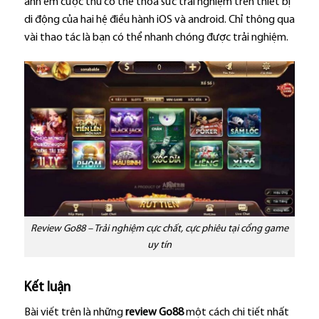
anh em cược thủ có thể thỏa sức trải nghiệm trên thiết bị
di động của hai hệ điều hành iOS và android. Chỉ thông qua
vài thao tác là bạn có thể nhanh chóng được trải nghiệm.
Review Go88 – Trải nghiệm cực chất, cực phiêu tại cổng game
uy tín
Kết luận
Bài viết trên là những
review Go88
một cách chi tiết nhất