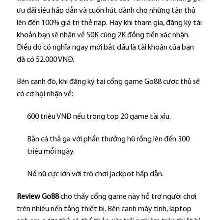
ưu đãi siêu hấp dẫn và cuốn hút dành cho những tân thủ
lên đến 100% giá trị thẻ nạp. Hay khi tham gia, đăng ký tài
khoản bạn sẽ nhận về 50K cùng 2K đồng tiền xác nhận.
Điều đó có nghĩa ngay mới bắt đầu là tài khoản của bạn
đã có 52.000 VNĐ.
Bên cạnh đó, khi đăng ký tại cổng game Go88 cược thủ sẽ
có cơ hội nhận về:
600 triệu VNĐ nếu trong top 20 game tài xỉu.
Bắn cá thả ga với phần thưởng hũ rồng lên đến 300
triệu mỗi ngày.
Nổ hũ cực lớn với trò chơi jackpot hấp dẫn.
Review Go88
cho thấy cổng game này hỗ trợ người chơi
trên nhiều nền tảng thiết bị. Bên cạnh máy tính, laptop