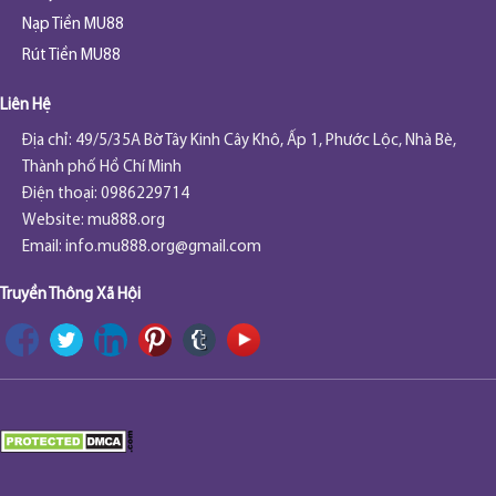
Nạp Tiền MU88
Rút Tiền MU88
Liên Hệ
Địa chỉ: 49/5/35A Bờ Tây Kinh Cây Khô, Ấp 1, Phước Lộc, Nhà Bè,
Thành phố Hồ Chí Minh
Điện thoại: 0986229714
Website: mu888.org
Email:
info.mu888.org@gmail.com
Truyền Thông Xã Hội