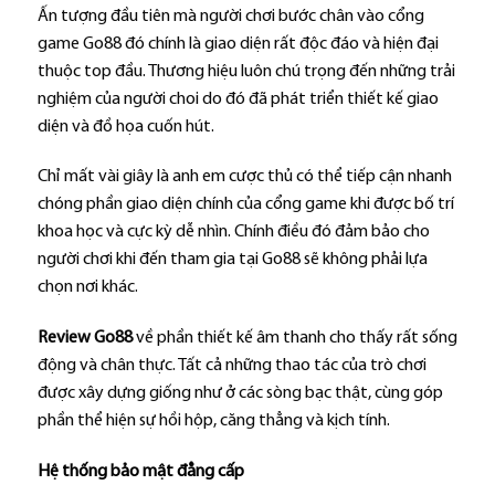
Ấn tượng đầu tiên mà người chơi bước chân vào cổng
game Go88 đó chính là giao diện rất độc đáo và hiện đại
thuộc top đầu. Thương hiệu luôn chú trọng đến những trải
nghiệm của người choi do đó đã phát triển thiết kế giao
diện và đồ họa cuốn hút.
Chỉ mất vài giây là anh em cược thủ có thể tiếp cận nhanh
chóng phần giao diện chính của cổng game khi được bố trí
khoa học và cực kỳ dễ nhìn. Chính điều đó đảm bảo cho
người chơi khi đến tham gia tại Go88 sẽ không phải lựa
chọn nơi khác.
Review Go88
về phần thiết kế âm thanh cho thấy rất sống
động và chân thực. Tất cả những thao tác của trò chơi
được xây dựng giống như ở các sòng bạc thật, cùng góp
phần thể hiện sự hồi hộp, căng thẳng và kịch tính.
Hệ thống bảo mật đẳng cấp