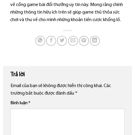
về cổng game bài đổi thưởng uy tín này. Mong rằng chính
những thông tin hữu ích trên sẽ giúp game thủ thỏa sức
chơi và thu về cho mình những khoản tiền cược khổng lồ.
Trả lời
Email của bạn sẽ không được hiển thị công khai.
Các
trường bắt buộc được đánh dấu
*
Bình luận
*