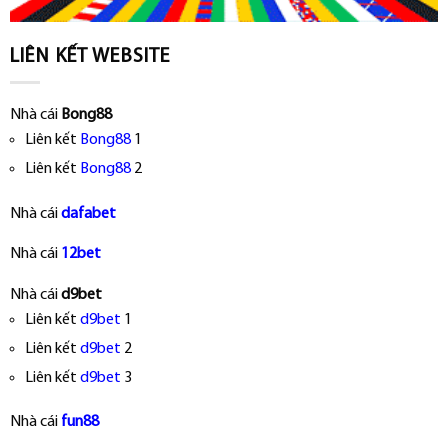
LIÊN KẾT WEBSITE
Nhà cái
Bong88
Liên kết
Bong88
1
Liên kết
Bong88
2
Nhà cái
dafabet
Nhà cái
12bet
Nhà cái
d9bet
Liên kết
d9bet
1
Liên kết
d9bet
2
Liên kết
d9bet
3
Nhà cái
fun88