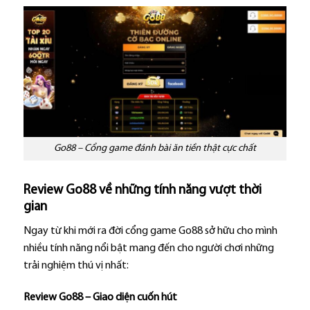
Go88 – Cổng game đánh bài ăn tiền thật cực chất
Review Go88 về những tính năng vượt thời
gian
Ngay từ khi mới ra đời cổng game Go88 sở hữu cho mình
nhiều tính năng nổi bật mang đến cho người chơi những
trải nghiệm thú vị nhất:
Review Go88 – Giao diện cuốn hút