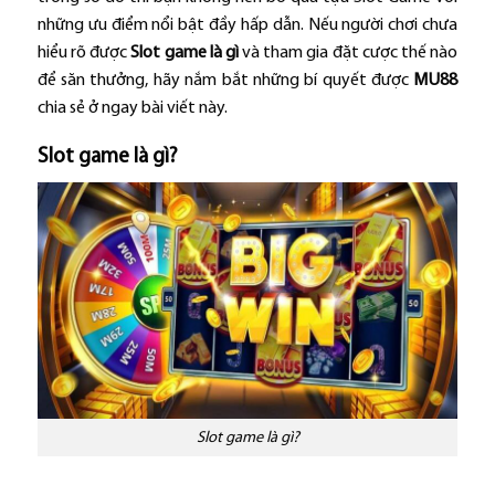
những ưu điểm nổi bật đầy hấp dẫn. Nếu người chơi chưa
hiểu rõ được
Slot game là gì
và tham gia đặt cược thế nào
để săn thưởng, hãy nắm bắt những bí quyết được
MU88
chia sẻ ở ngay bài viết này.
Slot game là gì?
Slot game là gì?