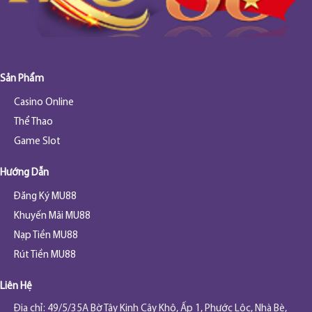
Sản Phẩm
Casino Online
Thể Thao
Game Slot
Hướng Dẫn
Đăng Ký MU88
Khuyến Mãi MU88
Nạp Tiền MU88
Rút Tiền MU88
Liên Hệ
Địa chỉ: 49/5/35A Bờ Tây Kinh Cây Khô, Ấp 1, Phước Lộc, Nhà Bè,