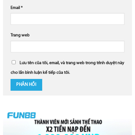
Email
*
Trang web
Lưu tên của tôi, email, và trang web trong trình duyệt này
cho lần bình luận kế tiếp của tôi.