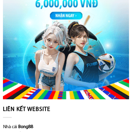
LIÊN KẾT WEBSITE
Nhà cái
Bong88