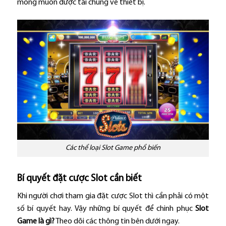
mong muốn được tải chúng về thiết bị.
Các thể loại Slot Game phổ biến
Bí quyết đặt cược Slot cần biết
Khi người chơi tham gia đặt cược Slot thì cần phải có một
số bí quyết hay. Vậy những bí quyết để chinh phục
Slot
Game là gì?
Theo dõi các thông tin bên dưới ngay.