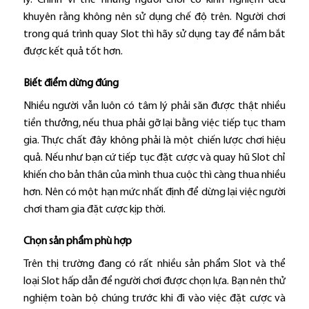
lý. Chính vì thế những người chơi có kinh nghiệm đều
khuyên rằng không nên sử dụng chế độ trên. Người chơi
trong quá trình quay Slot thì hãy sử dụng tay để nắm bắt
được kết quả tốt hơn.
Biết điểm dừng đúng
Nhiều người vẫn luôn có tâm lý phải săn được thật nhiều
tiền thưởng, nếu thua phải gỡ lại bằng việc tiếp tục tham
gia. Thực chất đây không phải là một chiến lược chơi hiệu
quả. Nếu như bạn cứ tiếp tục đặt cược và quay hũ Slot chỉ
khiến cho bản thân của mình thua cuộc thì càng thua nhiều
hơn. Nên có một hạn mức nhất định để dừng lại việc người
chơi tham gia đặt cược kịp thời.
Chọn sản phẩm phù hợp
Trên thị trường đang có rất nhiều sản phẩm Slot và thể
loại Slot hấp dẫn để người chơi được chọn lựa. Bạn nên thử
nghiệm toàn bộ chúng trước khi đi vào việc đặt cược và