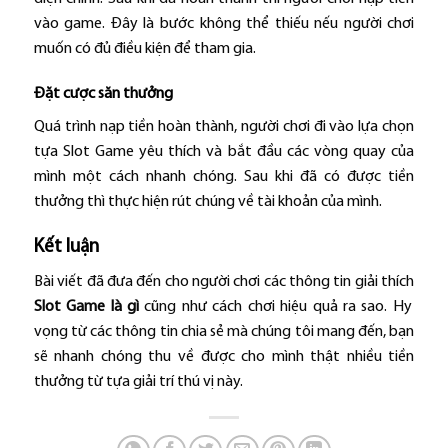
vào game. Đây là bước không thể thiếu nếu người chơi
muốn có đủ điều kiện để tham gia.
Đặt cược săn thưởng
Quá trình nạp tiền hoàn thành, người chơi đi vào lựa chọn
tựa Slot Game yêu thích và bắt đầu các vòng quay của
mình một cách nhanh chóng. Sau khi đã có được tiền
thưởng thì thực hiện rút chúng về tài khoản của mình.
Kết luận
Bài viết đã đưa đến cho người chơi các thông tin giải thích
Slot Game là gì
cũng như cách chơi hiệu quả ra sao. Hy
vọng từ các thông tin chia sẻ mà chúng tôi mang đến, bạn
sẽ nhanh chóng thu về được cho mình thật nhiều tiền
thưởng từ tựa giải trí thú vị này.