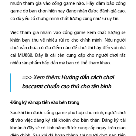
muốn tham gia vào cổng game nào. Hãy đảm bảo cổng
game do bạn chọn hiện nay đang nhận được đánh giá cao,
có đủ yếu tố chứng minh chất lượng cũng như sự uy tín.
Việc tham gia nhầm vào cổng game kém chất lượng sẽ
khiến bạn thu về nhiều rủi ro cho chính mình. Nếu người
chơi vẫn chưa có địa điểm nào để chơi thì hãy đến với nhà
cái MU888. Đây là cái tên cung cấp cho người chơi rất
nhiều sản phẩm hấp dẫn mà bạn có thể tham khảo.
=>> Xem thêm:
Hướng dẫn cách chơi
baccarat chuẩn cao thủ cho tân binh
Đăng ký và nạp tiền vào bên trong
Sau khi tìm được cổng game phù hợp cho mình, người chơi
đi vào việc đăng ký tài khoản cho bản thân. Đăng ký tài
khoản ở đây sẽ có tính năng được cung cấp ngay trên giao
diện chính. Sau khi đã hoàn thành thì người chơi nạp tiền