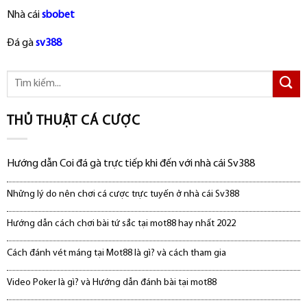
Nhà cái
sbobet
Đá gà
sv388
THỦ THUẬT CÁ CƯỢC
Hướng dẫn Coi đá gà trực tiếp khi đến với nhà cái Sv388
Những lý do nên chơi cá cược trực tuyến ở nhà cái Sv388
Hướng dẫn cách chơi bài tứ sắc tại mot88 hay nhất 2022
Cách đánh vét máng tại Mot88 là gì? và cách tham gia
Video Poker là gì? và Hướng dẫn đánh bài tại mot88