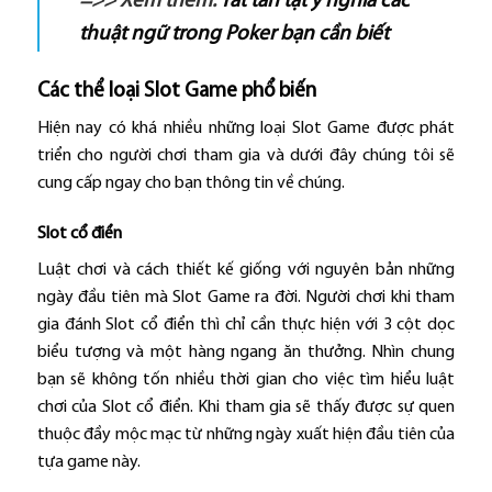
=>> Xem thêm:
Tất tần tật ý nghĩa các
thuật ngữ trong Poker bạn cần biết
Các thể loại Slot Game phổ biến
Hiện nay có khá nhiều những loại Slot Game được phát
triển cho người chơi tham gia và dưới đây chúng tôi sẽ
cung cấp ngay cho bạn thông tin về chúng.
Slot cổ điển
Luật chơi và cách thiết kế giống với nguyên bản những
ngày đầu tiên mà Slot Game ra đời. Người chơi khi tham
gia đánh Slot cổ điển thì chỉ cần thực hiện với 3 cột dọc
biểu tượng và một hàng ngang ăn thưởng. Nhìn chung
bạn sẽ không tốn nhiều thời gian cho việc tìm hiểu luật
chơi của Slot cổ điển. Khi tham gia sẽ thấy được sự quen
thuộc đầy mộc mạc từ những ngày xuất hiện đầu tiên của
tựa game này.