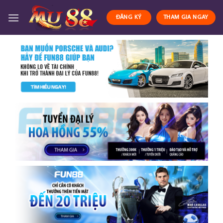
Skip
to
ĐĂNG KÝ
THAM GIA NGAY
content