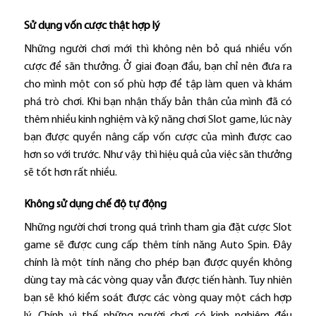
Sử dụng vốn cược thật hợp lý
Những người chơi mới thì không nên bỏ quá nhiều vốn
cược để săn thưởng. Ở giai đoạn đầu, bạn chỉ nên đưa ra
cho mình một con số phù hợp để tập làm quen và khám
phá trò chơi. Khi bạn nhận thấy bản thân của mình đã có
thêm nhiều kinh nghiệm và kỹ năng chơi Slot game, lúc này
bạn được quyền nâng cấp vốn cược của mình được cao
hơn so với trước. Như vậy thì hiệu quả của việc săn thưởng
sẽ tốt hơn rất nhiều.
Không sử dụng chế độ tự động
Những người chơi trong quá trình tham gia đặt cược Slot
game sẽ được cung cấp thêm tính năng Auto Spin. Đây
chính là một tính năng cho phép bạn được quyền không
dùng tay mà các vòng quay vẫn được tiến hành. Tuy nhiên
bạn sẽ khó kiểm soát được các vòng quay một cách hợp