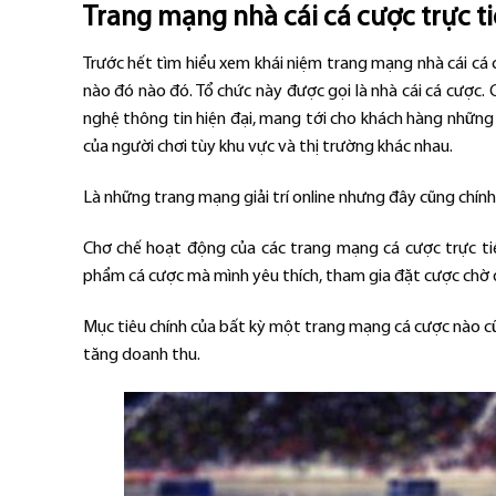
Trang mạng nhà cái cá cược trực tiế
Trước hết tìm hiểu xem khái niệm trang mạng nhà cái cá c
nào đó nào đó. Tổ chức này được gọi là nhà cái cá cược
nghệ thông tin hiện đại, mang tới cho khách hàng những
của người chơi tùy khu vực và thị trường khác nhau.
Là những trang mạng giải trí online nhưng đây cũng chính
Chơ chế hoạt động của các trang mạng cá cược trực tiếp
phẩm cá cược mà mình yêu thích, tham gia đặt cược chờ đ
Mục tiêu chính của bất kỳ một trang mạng cá cược nào cũng
tăng doanh thu.