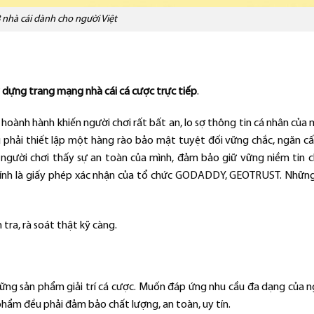
nhà cái dành cho người Việt
 dựng trang mạng nhà cái cá cược trực tiếp
.
hoành hành khiến người chơi rất bất an, lo sợ thông tin cá nhân của m
đều phải thiết lập một hàng rào bảo mật tuyệt đối vững chắc, ngăn c
người chơi thấy sự an toàn của mình, đảm bảo giữ vững niềm tin 
chính là giấy phép xác nhận của tổ chức GODADDY, GEOTRUST. Nhữn
ra, rà soát thật kỹ càng.
hững sản phẩm giải trí cá cược. Muốn đáp ứng nhu cầu đa dạng của n
 phẩm đều phải đảm bảo chất lượng, an toàn, uy tín.