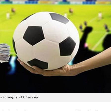
ng mạng cá cược trực tiếp