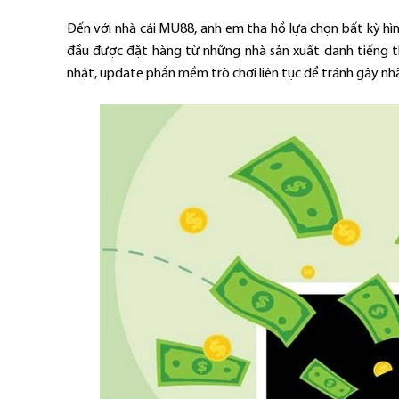
Đến với nhà cái MU88, anh em tha hồ lựa chọn bất kỳ h
đầu được đặt hàng từ những nhà sản xuất danh tiếng 
nhật, update phần mềm trò chơi liên tục để tránh gây nh