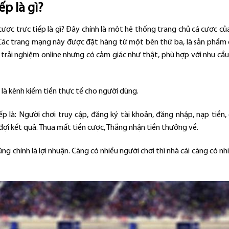
p là gì?
ược trực tiếp là gì? Đây chính là một hệ thống trang chủ cá cược củ
. Các trang mạng này được đặt hàng từ một bên thứ ba, là sản phẩm
 trải nghiệm online nhưng có cảm giác như thật, phù hợp với nhu cầ
 là kênh kiếm tiền thực tế cho người dùng.
 là: Người chơi truy cập, đăng ký tài khoản, đăng nhập, nạp tiền,
ợi kết quả. Thua mất tiền cược, Thắng nhận tiền thưởng về.
 chính là lợi nhuận. Càng có nhiều người chơi thì nhà cái càng có nhi