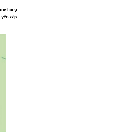
game hàng
xuyên cập