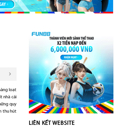
hàng loạt
t nhà cái
những quy
m thu hút
LIÊN KẾT WEBSITE