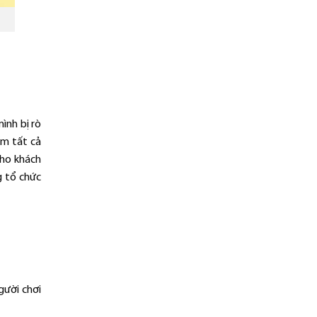
ình bị rò
ấm tất cả
cho khách
g tổ chức
gười chơi