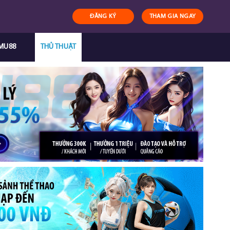
ĐĂNG KÝ
THAM GIA NGAY
 MU88
THỦ THUẬT